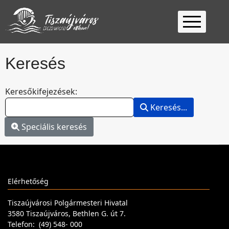
Kezdőlap
Keresés
Ügyfélfogadás
Ügyintézés
Keresési űrlap
Keresőkifejezések:
Választás
Keresés...
2026
Fontos
Speciális keresés
Elérhetőség
Keresés
Elérhetőség
Tiszaújvárosi Polgármesteri Hivatal
3580 Tiszaújváros, Bethlen G. út 7.
Telefon: (49) 548- 000