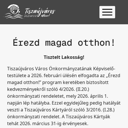
Kezdőlap
Ügyfélfogadás
Érezd magad otthon!
Ügyintézés
Tisztelt Lakosság!
Választás
2026
Fontos
Tiszaújváros Város Önkormányzatának Képviselő-
testülete a 2026. februári ülésén elfogadta az „Érezd
Elérhetőség
magad otthon!” program keretében biztosított
Keresés
kedvezményekről szóló 4/2026. (II.20.)
önkormányzati rendeletet, mely 2026. április 1.
napján lép hatályba. Ezzel egyidejűleg pedig hatályát
veszti a Tiszaújváros Kártyáról szóló 3/2016. (I.28.)
önkormányzati rendelet. A Tiszaújváros Kártyák
tehát 2026. március 31-ig érvényesek.