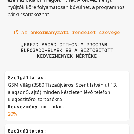
ezen az oldalon megtekinthet. A kedvezményt
nyújtók köre folyamatosan bővülhet, a programhoz
bárki csatlakozhat.
Az önkormányzati rendelet szövege
„ÉREZD MAGAD OTTHON!” PROGRAM –
ELFOGADÓHELYEK ÉS A BIZTOSÍTOTT
KEDVEZMÉNYEK MÉRTÉKE
Szolgáltatás:
GSM Világ (3580 Tiszaújváros, Szent István út 13.
alagsor 5. ajtó) minden készleten lévő telefon
kiegészítőre, tartozékra
Kedvezmény mértéke:
20%
Szolgáltatás: