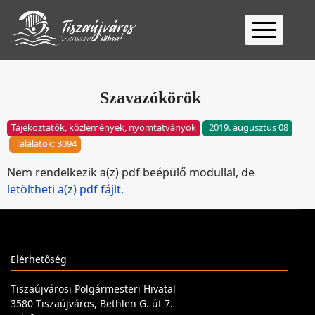
Kezdőlap
Ügyfélfogadás
Szavazókörök
Ügyintézés
Tájékoztatók, közlemények, nyomtatványok
2019. augusztus 08
Választás
Találatok: 3094
2026
Fontos
Nem rendelkezik a(z) pdf beépülő modullal, de
Elérhetőség
letöltheti a(z) pdf fájlt.
Keresés
Elérhetőség
Tiszaújvárosi Polgármesteri Hivatal
3580 Tiszaújváros, Bethlen G. út 7.