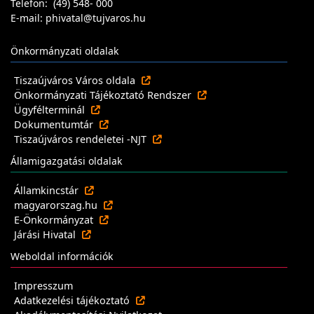
Telefon: (49) 548- 000
E-mail: phivatal@tujvaros.hu
Önkormányzati oldalak
Tiszaújváros Város oldala
Önkormányzati Tájékoztató Rendszer
Ügyfélterminál
Dokumentumtár
Tiszaújváros rendeletei -NJT
Államigazgatási oldalak
Államkincstár
magyarorszag.hu
E-Önkormányzat
Járási Hivatal
Weboldal információk
Impresszum
Adatkezelési tájékoztató