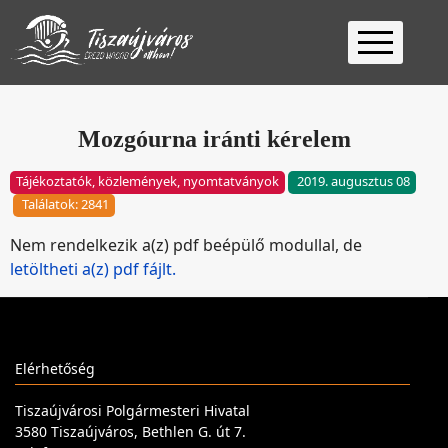
Kezdőlap
Ügyfélfogadás
Mozgóurna iránti kérelem
Ügyintézés
Tájékoztatók, közlemények, nyomtatványok
2019. augusztus 08
Választás
Találatok: 2841
2026
Fontos
Nem rendelkezik a(z) pdf beépülő modullal, de
Elérhetőség
letöltheti a(z) pdf fájlt.
Keresés
Elérhetőség
Tiszaújvárosi Polgármesteri Hivatal
3580 Tiszaújváros, Bethlen G. út 7.