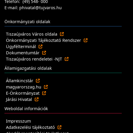
Telefon: (49) 548- 000
E-mail: phivatal@tujvaros.hu
Önkormányzati oldalak
Tiszaújváros Város oldala
Önkormányzati Tájékoztató Rendszer
Ügyfélterminál
Dokumentumtár
Tiszaújváros rendeletei -NJT
Államigazgatási oldalak
Államkincstár
magyarorszag.hu
E-Önkormányzat
Járási Hivatal
Weboldal információk
Impresszum
Adatkezelési tájékoztató