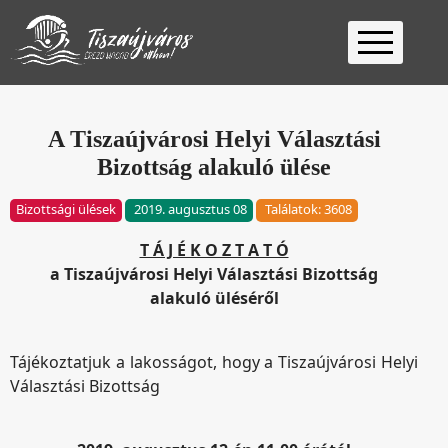
Kezdőlap
Ügyfélfogadás
A Tiszaújvárosi Helyi Választási
Bizottság alakuló ülése
Ügyintézés
Választás
Bizottsági ülések
2019. augusztus 08
Találatok: 3608
2026
Fontos
T Á J É K O Z T A T Ó
Elérhetőség
a Tiszaújvárosi Helyi Választási Bizottság
Keresés
alakuló üléséről
Tájékoztatjuk a lakosságot, hogy a Tiszaújvárosi Helyi
Választási Bizottság