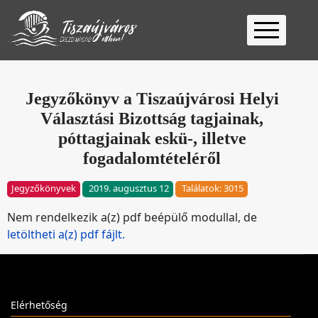
Kezdőlap
Ügyfélfogadás
Jegyzőkönyv a Tiszaújvárosi Helyi
Választási Bizottság tagjainak,
Ügyintézés
póttagjainak eskü-, illetve
Választás
fogadalomtételéről
2026
Fontos
Jegyzőkönyvek
2019. augusztus 12
Találatok: 3015
Elérhetőség
Keresés
Nem rendelkezik a(z) pdf beépülő modullal, de
letöltheti a(z) pdf fájlt.
Elérhetőség