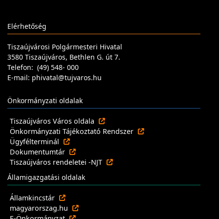
Elérhetőség
Tiszaújvárosi Polgármesteri Hivatal
3580 Tiszaújváros, Bethlen G. út 7.
Telefon: (49) 548- 000
E-mail: phivatal@tujvaros.hu
Önkormányzati oldalak
Tiszaújváros Város oldala
Önkormányzati Tájékoztató Rendszer
Ügyfélterminál
Dokumentumtár
Tiszaújváros rendeletei -NJT
Államigazgatási oldalak
Államkincstár
magyarorszag.hu
E-Önkormányzat