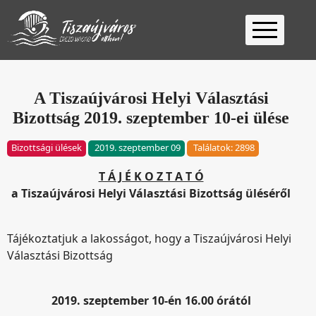
Kezdőlap
Ügyfélfogadás
A Tiszaújvárosi Helyi Választási
Bizottság 2019. szeptember 10-ei ülése
Ügyintézés
Választás
Bizottsági ülések
2019. szeptember 09
Találatok: 2898
2026
Fontos
T Á J É K O Z T A T Ó
Elérhetőség
a Tiszaújvárosi Helyi Választási Bizottság üléséről
Keresés
Tájékoztatjuk a lakosságot, hogy a Tiszaújvárosi Helyi
Választási Bizottság
2019. szeptember 10-én 16.00 órától