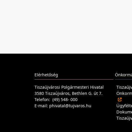
Elérhetőség
Önkormá
Tiszaújvárosi Polgármesteri Hivatal
Tiszaúj
3580 Tiszaújváros, Bethlen G. út 7.
Önkormá
Telefon: (49) 548- 000
E-mail: phivatal@tujvaros.hu
Ügyfélt
Dokum
Tiszaúj