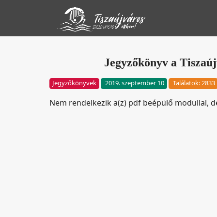
Jegyzőkönyv a Tiszaújv
Jegyzőkönyvek
2019. szeptember 10
Találatok: 2833
Nem rendelkezik a(z) pdf beépülő modullal, 