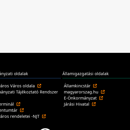
nyzati oldalak
Államigazgatási oldalak
város Város oldala
Államkincstár
nyzati Tájékoztató Rendszer
magyarorszag.hu
E-Önkormányzat
erminál
Járási Hivatal
entumtár
város rendeletei -NJT