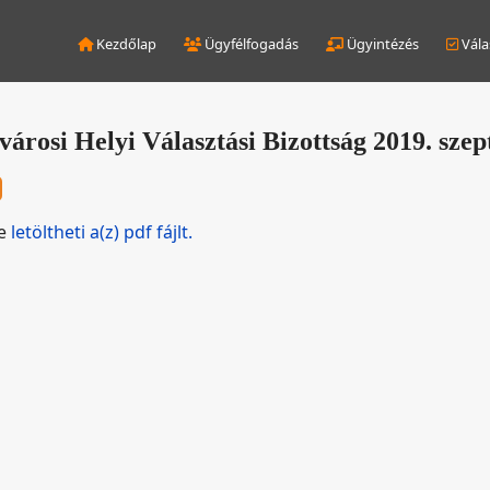
Kezdőlap
Ügyfélfogadás
Ügyintézés
Vála
árosi Helyi Választási Bizottság 2019. szep
de
letöltheti a(z) pdf fájlt.