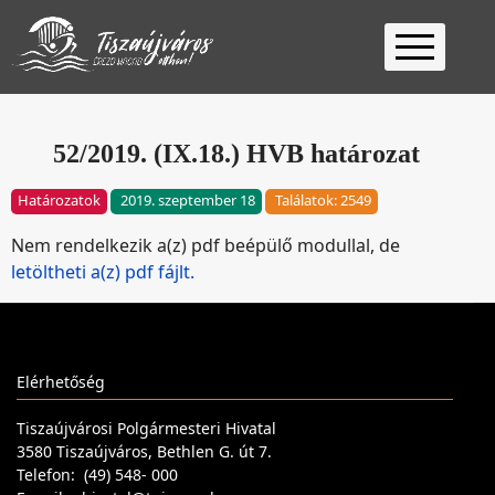
Kezdőlap
Ügyfélfogadás
52/2019. (IX.18.) HVB határozat
Ügyintézés
Határozatok
2019. szeptember 18
Találatok: 2549
Választás
Nem rendelkezik a(z) pdf beépülő modullal, de
2026
Fontos
letöltheti a(z) pdf fájlt.
Elérhetőség
Keresés
Elérhetőség
Tiszaújvárosi Polgármesteri Hivatal
3580 Tiszaújváros, Bethlen G. út 7.
Telefon: (49) 548- 000