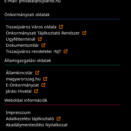
E-mail: phivatal@tujvaros.hu
Önkormányzati oldalak
Tiszaújváros Város oldala
Önkormányzati Tájékoztató Rendszer
Ügyfélterminál
Dokumentumtár
Tiszaújváros rendeletei -NJT
Államigazgatási oldalak
Államkincstár
magyarorszag.hu
E-Önkormányzat
Járási Hivatal
Weboldal információk
Impresszum
Adatkezelési tájékoztató
Akadálymentesítési Nyilatkozat