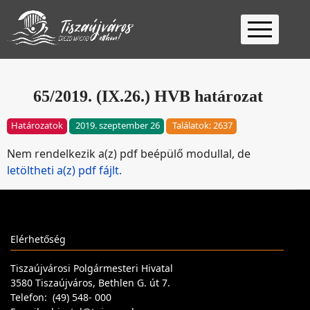
Kezdőlap
Ügyfélfogadás
65/2019. (IX.26.) HVB határozat
Ügyintézés
Határozatok
2019. szeptember 26
Találatok: 2637
Választás
Nem rendelkezik a(z) pdf beépülő modullal, de
2026
Fontos
letöltheti a(z) pdf fájlt.
Elérhetőség
Keresés
Elérhetőség
Tiszaújvárosi Polgármesteri Hivatal
3580 Tiszaújváros, Bethlen G. út 7.
Telefon: (49) 548- 000