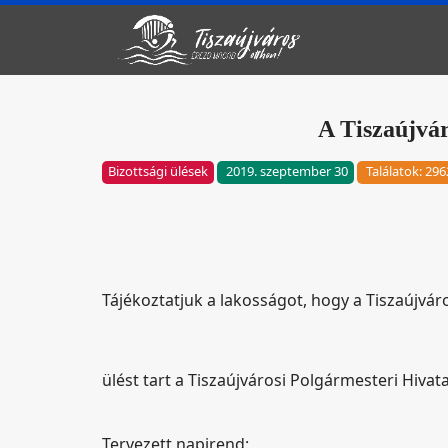
A Tiszaújvár
Bizottsági ülések
2019. szeptember 30
Találatok: 296
Tájékoztatjuk a lakosságot, hogy a Tiszaújváro
ülést tart a Tiszaújvárosi Polgármesteri Hivata
Tervezett napirend: