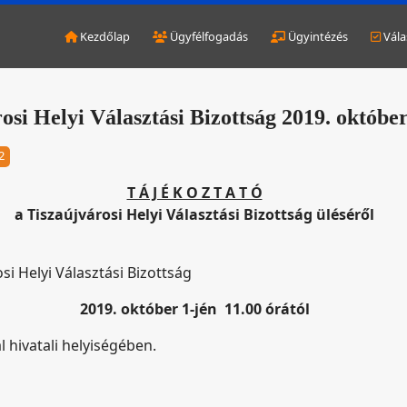
Kezdőlap
Ügyfélfogadás
Ügyintézés
Vála
osi Helyi Választási Bizottság 2019. október 
2
T Á J É K O Z T A T Ó
a Tiszaújvárosi Helyi Választási Bizottság üléséről
si Helyi Választási Bizottság
2019. október 1-jén 11.00 órától
l hivatali helyiségében.