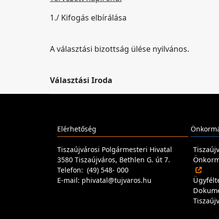
1./ Kifogás elbírálása
A választási bizottság ülése nyilvános.
Választási Iroda
Elérhetőség
Önkormá
Tiszaújvárosi Polgármesteri Hivatal
Tiszaúj
3580 Tiszaújváros, Bethlen G. út 7.
Önkormá
Telefon: (49) 548- 000
E-mail: phivatal@tujvaros.hu
Ügyfélt
Dokum
Tiszaúj