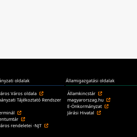
nyzati oldalak
Államigazgatási oldalak
város Város oldala
Államkincstár
nyzati Tájékoztató Rendszer
magyarorszag.hu
E-Önkormányzat
erminál
Járási Hivatal
entumtár
város rendeletei -NJT