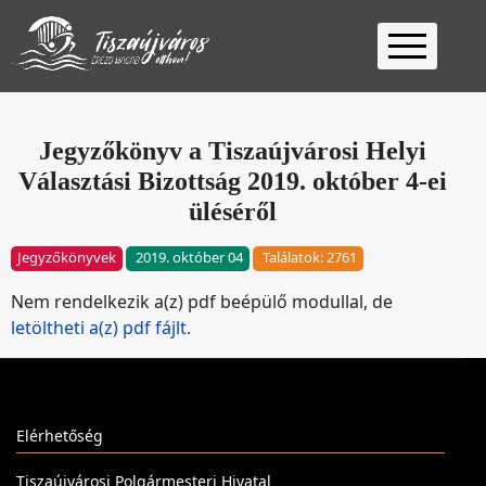
Kezdőlap
Ügyfélfogadás
Jegyzőkönyv a Tiszaújvárosi Helyi
Választási Bizottság 2019. október 4-ei
Ügyintézés
üléséről
Választás
2026
Fontos
Jegyzőkönyvek
2019. október 04
Találatok: 2761
Elérhetőség
Nem rendelkezik a(z) pdf beépülő modullal, de
Keresés
letöltheti a(z) pdf fájlt.
Elérhetőség
Tiszaújvárosi Polgármesteri Hivatal