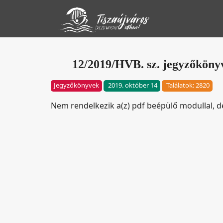
12/2019/HVB. sz. jegyzőkönyv 
Jegyzőkönyvek
2019. október 14
Találatok: 2820
Nem rendelkezik a(z) pdf beépülő modullal, 