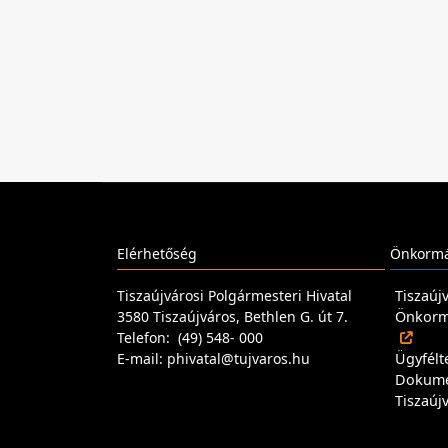
Elérhetőség
Önkormá
Tiszaújvárosi Polgármesteri Hivatal
Tiszaúj
3580 Tiszaújváros, Bethlen G. út 7.
Önkormá
Telefon: (49) 548- 000
E-mail: phivatal@tujvaros.hu
Ügyfélt
Dokum
Tiszaúj