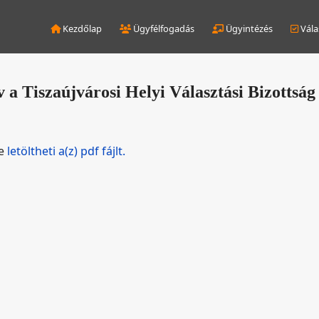
Kezdőlap
Ügyfélfogadás
Ügyintézés
Vála
a Tiszaújvárosi Helyi Választási Bizottság 
de
letöltheti a(z) pdf fájlt.