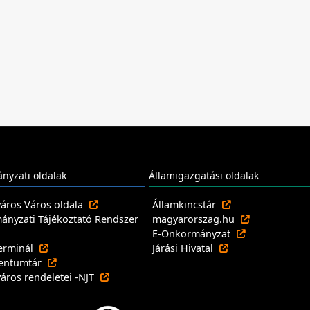
nyzati oldalak
Államigazgatási oldalak
város Város oldala
Államkincstár
nyzati Tájékoztató Rendszer
magyarorszag.hu
E-Önkormányzat
erminál
Járási Hivatal
entumtár
város rendeletei -NJT