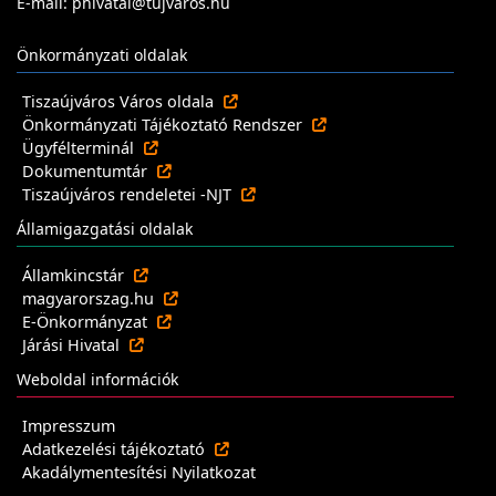
E-mail: phivatal@tujvaros.hu
Önkormányzati oldalak
Tiszaújváros Város oldala
Önkormányzati Tájékoztató Rendszer
Ügyfélterminál
Dokumentumtár
Tiszaújváros rendeletei -NJT
Államigazgatási oldalak
Államkincstár
magyarorszag.hu
E-Önkormányzat
Járási Hivatal
Weboldal információk
Impresszum
Adatkezelési tájékoztató
Akadálymentesítési Nyilatkozat