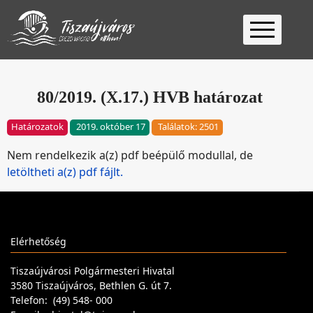
Kezdőlap
Ügyfélfogadás
80/2019. (X.17.) HVB határozat
Ügyintézés
Határozatok
2019. október 17
Találatok: 2501
Választás
Nem rendelkezik a(z) pdf beépülő modullal, de
2026
Fontos
letöltheti a(z) pdf fájlt.
Elérhetőség
Keresés
Elérhetőség
Tiszaújvárosi Polgármesteri Hivatal
3580 Tiszaújváros, Bethlen G. út 7.
Telefon: (49) 548- 000