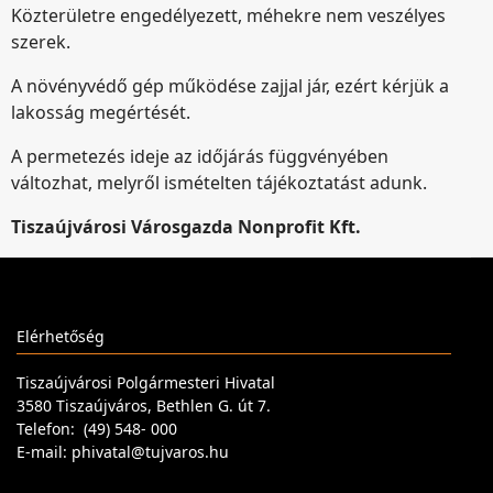
Közterületre engedélyezett, méhekre nem veszélyes
szerek.
A növényvédő gép működése zajjal jár, ezért kérjük a
lakosság megértését.
A permetezés ideje az időjárás függvényében
változhat, melyről ismételten tájékoztatást adunk.
Tiszaújvárosi Városgazda Nonprofit Kft.
Elérhetőség
Tiszaújvárosi Polgármesteri Hivatal
3580 Tiszaújváros, Bethlen G. út 7.
Telefon: (49) 548- 000
E-mail: phivatal@tujvaros.hu