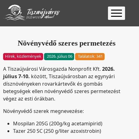
Kezdőlap
Ügyfélfogadás
Növényvédő szeres permetezés
Ügyintézés
Hírek, közlemények
2026. július 06
Találatok: 341
Választás
A Tiszaújvárosi Városgazda Nonprofit Kft.
2026.
2026
Fontos
július 7-10.
között, Tiszaújvárosban az egynyári
Elérhetőség
dísznövényeken rovarkártevők és gombás
betegségek ellen növényvédő szeres permetezést
Keresés
végez az esti órákban.
Növényvédő szerek megnevezése:
Mospilan 20SG (200g/kg acetamipirid)
Tazer 250 SC (250 g/liter azoxistrobin)