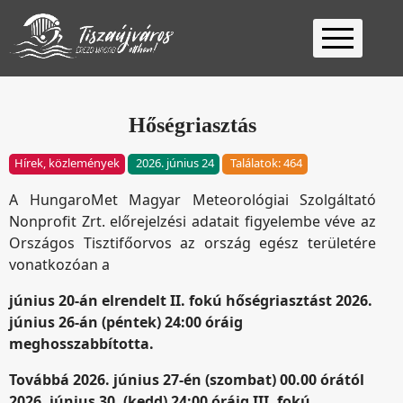
Kezdőlap
Ügyfélfogadás
Hőségriasztás
Ügyintézés
Hírek, közlemények
2026. június 24
Találatok: 464
Választás
A HungaroMet Magyar Meteorológiai Szolgáltató
2026
Fontos
Nonprofit Zrt. előrejelzési adatait figyelembe véve az
Elérhetőség
Országos Tisztifőorvos az ország egész területére
vonatkozóan a
Keresés
június 20-án elrendelt II. fokú hőségriasztást 2026.
június 26-án (péntek) 24:00 óráig
meghosszabbította.
Továbbá 2026. június 27-én (szombat) 00.00 órától
2026. június 30. (kedd) 24:00 óráig III. fokú