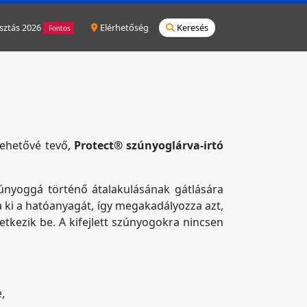
sztás 2026
Elérhetőség
Keresés
Fontos
lehetővé tevő,
Protect® szúnyoglárva-irtó
szúnyoggá történő átalakulásának gátlására
a ki a hatóanyagát, így megakadályozza azt,
tkezik be. A kifejlett szúnyogokra nincsen
,