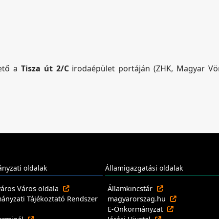
hető a
Tisza út 2/C
irodaépület portáján (ZHK, Magyar Vör
nyzati oldalak
Államigazgatási oldalak
város Város oldala
Államkincstár
nyzati Tájékoztató Rendszer
magyarorszag.hu
E-Önkormányzat