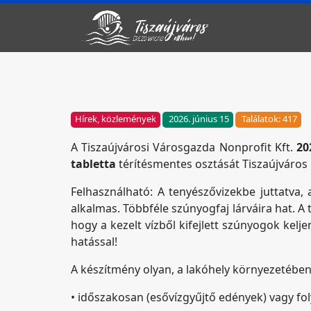
Hírek, közlemények
2026. június 15
Találatok: 417
A Tiszaújvárosi Városgazda Nonprofit Kft.
20
tabletta
térítésmentes osztását Tiszaújváros 
Felhasználható: A tenyészővizekbe juttatva,
alkalmas. Többféle szúnyogfaj lárváira hat. A
hogy a kezelt vízből kifejlett szúnyogok kel
hatással!
A készítmény olyan, a lakóhely környezetében
• időszakosan (esővízgyűjtő edények) vagy f