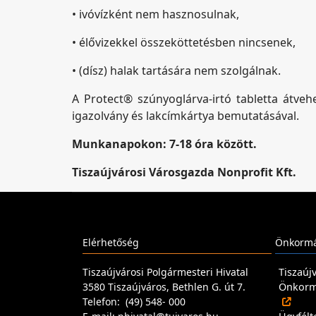
• ivóvízként nem hasznosulnak,
• élővizekkel összeköttetésben nincsenek,
• (dísz) halak tartására nem szolgálnak.
A Protect® szúnyoglárva-irtó tabletta átve
igazolvány és lakcímkártya bemutatásával.
Munkanapokon: 7-18 óra között.
Tiszaújvárosi Városgazda Nonprofit Kft.
Elérhetőség
Önkormá
Tiszaújvárosi Polgármesteri Hivatal
Tiszaúj
3580 Tiszaújváros, Bethlen G. út 7.
Önkormá
Telefon: (49) 548- 000