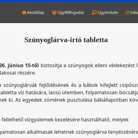
Kezdőlap
Ügyfélfogadás
Ügyintézés
Vála
Szúnyoglárva-irtó tabletta
26. június 15-től
biztosítja a szúnyogok elleni védekezést 
lakosai részére.
 a szúnyoglárvák fejlődésének és a bábok kifejlett csípő
 tabletta víz hatására, lassú ütemben, folyamatosan bocsátj
jenek ki. Az egyedek zömének pusztulása bábállapotban köve
 fellelhető vízgyülemek kezelésére használható, melyek
olyamatosan alkalmasak lehetnek szúnyoglárva tenyészésére