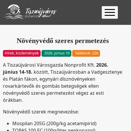
Kezdőlap
Ügyfélfogadás
Növényvédő szeres permetezés
Ügyintézés
Hírek, közlemények
2026. június 10
Találatok: 226
Választás
A Tiszaújvárosi Városgazda Nonprofit Kft.
2026.
2026
Fontos
június 14-18.
között, Tiszaújvárosban a Vadgesztenye
Elérhetőség
és Platán fákon, egynyári dísznövényeken
rovarkártevők és gombás betegségek ellen
Keresés
növényvédő szeres permetezést végez az esti
órákban.
Növényvédő szerek megnevezése:
Mospilan 20SG (200g/kg acetamipirid)
TOPAS 100 EC (100g/liter penkonazol)