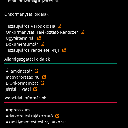
E-mail: phivatal@tujvaros.hu
Önkormányzati oldalak
Tiszaújváros Város oldala
Önkormányzati Tájékoztató Rendszer
Ügyfélterminál
Dokumentumtár
Tiszaújváros rendeletei -NJT
Államigazgatási oldalak
Államkincstár
magyarorszag.hu
E-Önkormányzat
Járási Hivatal
Weboldal információk
Impresszum
Adatkezelési tájékoztató
Akadálymentesítési Nyilatkozat