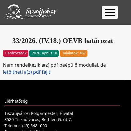
Kezdőlap
Ügyfélfogadás
33/2026. (IV.18.) OEVB határozat
Ügyintézés
Határozatok
2026. április 18
Találatok: 457
Választás
Nem rendelkezik a(z) pdf beépülő modullal, de
2026
Fontos
letöltheti a(z) pdf fájlt.
Elérhetőség
Keresés
Elérhetőség
Tiszaújvárosi Polgármesteri Hivatal
3580 Tiszaújváros, Bethlen G. út 7.
Telefon: (49) 548- 000