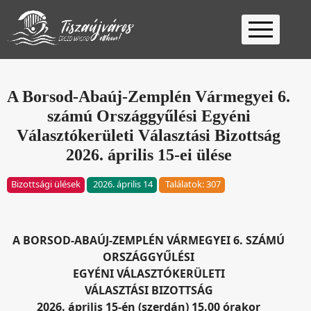
Kezdőlap
Ügyfélfogadás
A Borsod-Abaúj-Zemplén Vármegyei 6.
számú Országgyűlési Egyéni
Ügyintézés
Választókerületi Választási Bizottság
Választás
2026. április 15-ei ülése
2026
Fontos
Bizottsági ülések
2026. április 14
Találatok: 307
Elérhetőség
Keresés
A BORSOD-ABAÚJ-ZEMPLÉN VÁRMEGYEI 6. SZÁMÚ
ORSZÁGGYŰLÉSI
EGYÉNI VÁLASZTÓKERÜLETI
VÁLASZTÁSI BIZOTTSÁG
2026. április 15-én (szerdán) 15.00 órakor