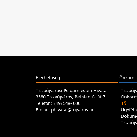
Elérhetőség
Önkormá
Tiszaújvárosi Polgármesteri Hivatal
Tiszaúj
3580 Tiszaújváros, Bethlen G. út 7.
Önkormá
Telefon: (49) 548- 000
E-mail: phivatal@tujvaros.hu
Ügyfélt
Dokum
Tiszaúj