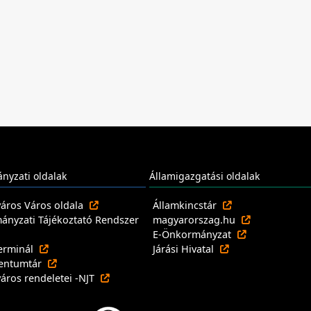
nyzati oldalak
Államigazgatási oldalak
város Város oldala
Államkincstár
nyzati Tájékoztató Rendszer
magyarorszag.hu
E-Önkormányzat
erminál
Járási Hivatal
entumtár
város rendeletei -NJT