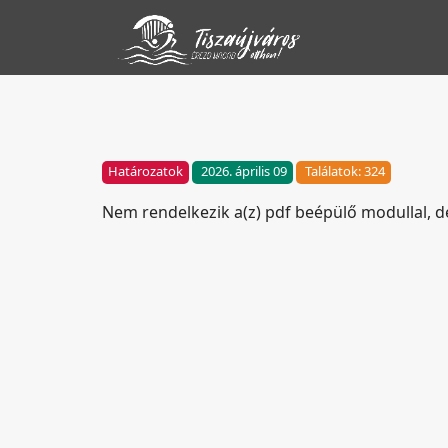
Határozatok
2026. április 09
Találatok: 324
Nem rendelkezik a(z) pdf beépülő modullal, 