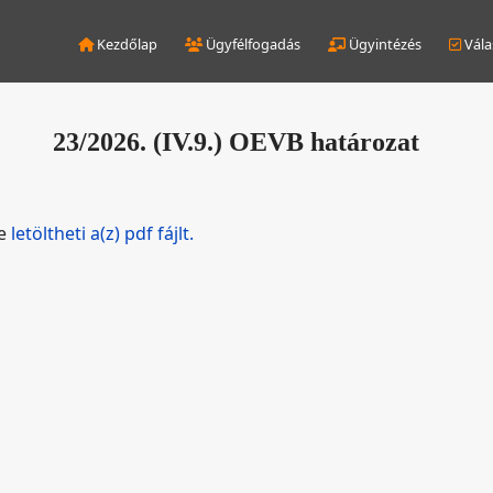
Kezdőlap
Ügyfélfogadás
Ügyintézés
Vála
23/2026. (IV.9.) OEVB határozat
de
letöltheti a(z) pdf fájlt.