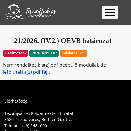
Kezdőlap
Ügyfélfogadás
21/2026. (IV.2.) OEVB határozat
Ügyintézés
Határozatok
2026. április 02
Találatok: 241
Választás
Nem rendelkezik a(z) pdf beépülő modullal, de
2026
Fontos
letöltheti a(z) pdf fájlt.
Elérhetőség
Keresés
Elérhetőség
Tiszaújvárosi Polgármesteri Hivatal
3580 Tiszaújváros, Bethlen G. út 7.
Telefon: (49) 548- 000