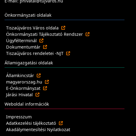
E-mail: phivatal@tujvaros.hu
Önkormányzati oldalak
Tiszaújváros Város oldala
Önkormányzati Tájékoztató Rendszer
Ügyfélterminál
Dokumentumtár
Tiszaújváros rendeletei -NJT
Államigazgatási oldalak
Államkincstár
magyarorszag.hu
E-Önkormányzat
Járási Hivatal
Weboldal információk
Impresszum
Adatkezelési tájékoztató
Akadálymentesítési Nyilatkozat