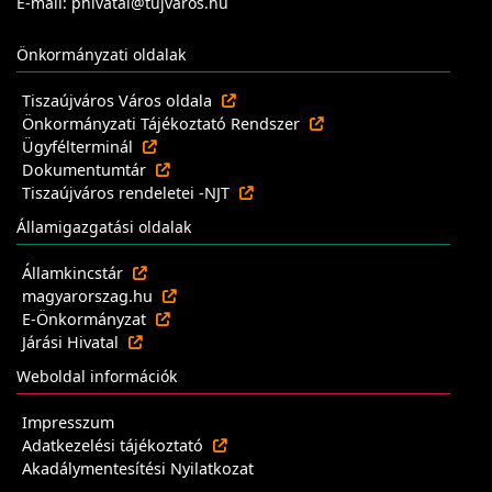
E-mail: phivatal@tujvaros.hu
Önkormányzati oldalak
Tiszaújváros Város oldala
Önkormányzati Tájékoztató Rendszer
Ügyfélterminál
Dokumentumtár
Tiszaújváros rendeletei -NJT
Államigazgatási oldalak
Államkincstár
magyarorszag.hu
E-Önkormányzat
Járási Hivatal
Weboldal információk
Impresszum
Adatkezelési tájékoztató
Akadálymentesítési Nyilatkozat