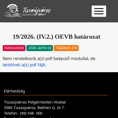
Kezdőlap
Ügyfélfogadás
19/2026. (IV.2.) OEVB határozat
Ügyintézés
Határozatok
2026. április 02
Találatok: 216
Választás
Nem rendelkezik a(z) pdf beépülő modullal, de
2026
Fontos
letöltheti a(z) pdf fájlt.
Elérhetőség
Keresés
Elérhetőség
Tiszaújvárosi Polgármesteri Hivatal
3580 Tiszaújváros, Bethlen G. út 7.
Telefon: (49) 548- 000