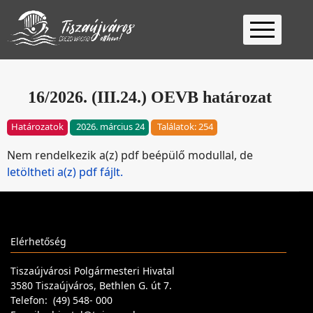
Kezdőlap
Ügyfélfogadás
16/2026. (III.24.) OEVB határozat
Ügyintézés
Határozatok
2026. március 24
Találatok: 254
Választás
Nem rendelkezik a(z) pdf beépülő modullal, de
2026
Fontos
letöltheti a(z) pdf fájlt.
Elérhetőség
Keresés
Elérhetőség
Tiszaújvárosi Polgármesteri Hivatal
3580 Tiszaújváros, Bethlen G. út 7.
Telefon: (49) 548- 000