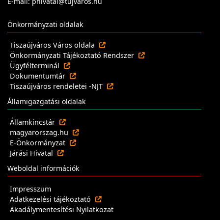
E-mail: phivatal@tujvaros.hu
Önkormányzati oldalak
Tiszaújváros Város oldala
Önkormányzati Tájékoztató Rendszer
Ügyfélterminál
Dokumentumtár
Tiszaújváros rendeletei -NJT
Államigazgatási oldalak
Államkincstár
magyarorszag.hu
E-Önkormányzat
Járási Hivatal
Weboldal információk
Impresszum
Adatkezelési tájékoztató
Akadálymentesítési Nyilatkozat