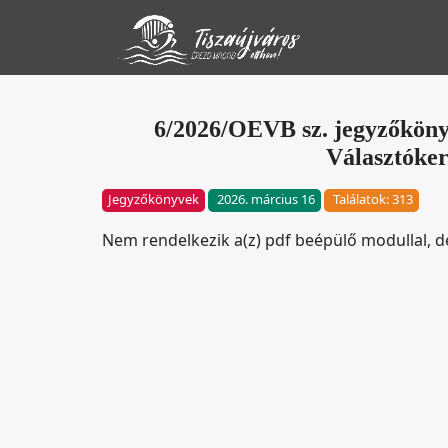
6/2026/OEVB sz. jegyzőköny
Választókerü
Jegyzőkönyvek
2026. március 16
Találatok: 313
Nem rendelkezik a(z) pdf beépülő modullal, 