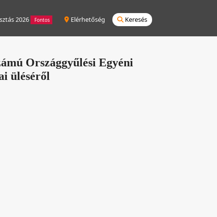
sztás 2026
Elérhetőség
Keresés
Fontos
zámú Országgyűlési Egyéni
ai üléséről