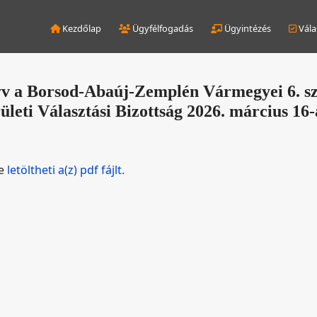
Kezdőlap
Ügyfélfogadás
Ügyintézés
Vála
v a Borsod-Abaúj-Zemplén Vármegyei 6. s
leti Választási Bizottság 2026. március 16-
de
letöltheti a(z) pdf fájlt.