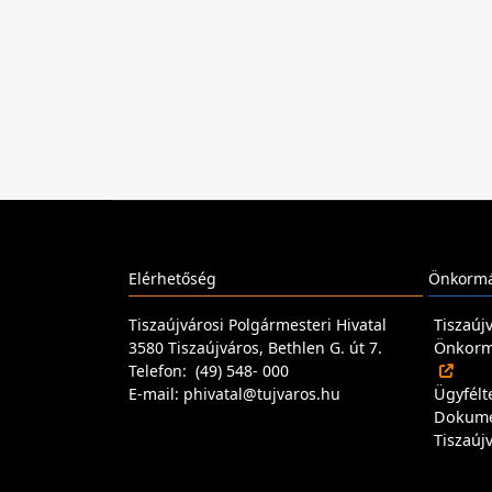
Elérhetőség
Önkormá
Tiszaújvárosi Polgármesteri Hivatal
Tiszaúj
3580 Tiszaújváros, Bethlen G. út 7.
Önkormá
Telefon: (49) 548- 000
E-mail: phivatal@tujvaros.hu
Ügyfélt
Dokum
Tiszaúj