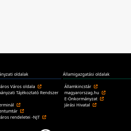
nyzati oldalak
Államigazgatási oldalak
város Város oldala
Államkincstár
nyzati Tájékoztató Rendszer
magyarorszag.hu
E-Önkormányzat
erminál
Járási Hivatal
entumtár
város rendeletei -NJT