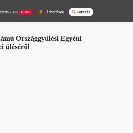
sztás 2026
Elérhetőség
Keresés
Fontos
zámú Országgyűlési Egyéni
i üléséről