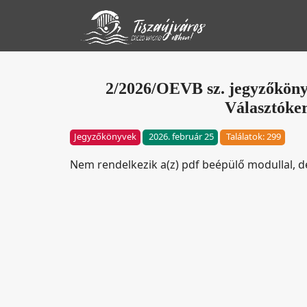
2/2026/OEVB sz. jegyzőköny
Választóker
Jegyzőkönyvek
2026. február 25
Találatok: 299
Nem rendelkezik a(z) pdf beépülő modullal, 