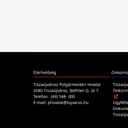
Elérhetőség
Önkormá
Tiszaújvárosi Polgármesteri Hivatal
Tiszaúj
3580 Tiszaújváros, Bethlen G. út 7.
Önkormá
Telefon: (49) 548- 000
E-mail: phivatal@tujvaros.hu
Ügyfélt
Dokum
Tiszaúj