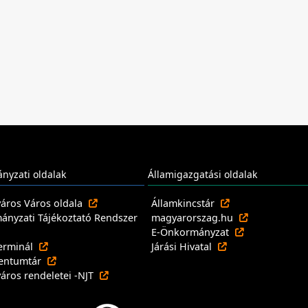
nyzati oldalak
Államigazgatási oldalak
város Város oldala
Államkincstár
nyzati Tájékoztató Rendszer
magyarorszag.hu
E-Önkormányzat
erminál
Járási Hivatal
entumtár
város rendeletei -NJT