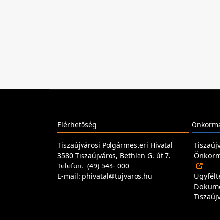
Elérhetőség
Önkormá
Tiszaújvárosi Polgármesteri Hivatal
Tiszaúj
3580 Tiszaújváros, Bethlen G. út 7.
Önkormá
Telefon: (49) 548- 000
E-mail: phivatal@tujvaros.hu
Ügyfélt
Dokum
Tiszaúj