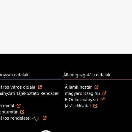
nyzati oldalak
Államigazgatási oldalak
város Város oldala
Államkincstár
nyzati Tájékoztató Rendszer
magyarorszag.hu
E-Önkormányzat
erminál
Járási Hivatal
entumtár
város rendeletei -NJT