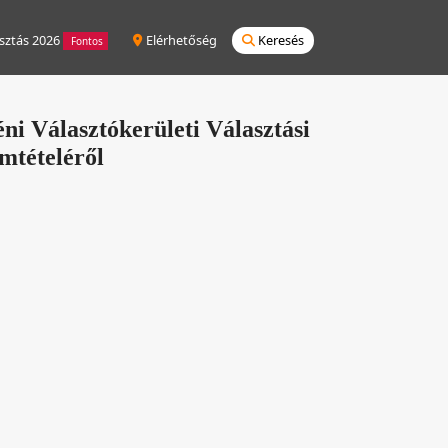
sztás 2026
Elérhetőség
Keresés
Fontos
i Választókerületi Választási
omtételéről