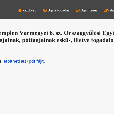
Kezdőlap
Ügyfélfogadás
Ügyintézés
Vála
plén Vármegyei 6. sz. Országgyűlési Egyén
gjainak, póttagjainak eskü-, illetve fogadal
de
letöltheti a(z) pdf fájlt.