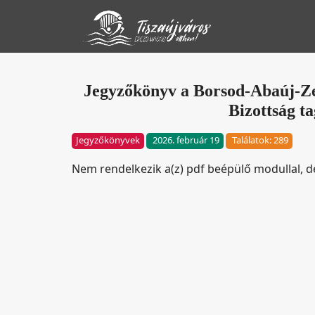
Jegyzőkönyv a Borsod-Abaúj-Zem
Bizottság ta
Jegyzőkönyvek
2026. február 19
Találatok: 289
Nem rendelkezik a(z) pdf beépülő modullal, 