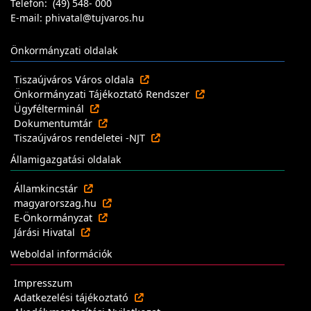
Telefon: (49) 548- 000
E-mail: phivatal@tujvaros.hu
Önkormányzati oldalak
Tiszaújváros Város oldala
Önkormányzati Tájékoztató Rendszer
Ügyfélterminál
Dokumentumtár
Tiszaújváros rendeletei -NJT
Államigazgatási oldalak
Államkincstár
magyarorszag.hu
E-Önkormányzat
Járási Hivatal
Weboldal információk
Impresszum
Adatkezelési tájékoztató