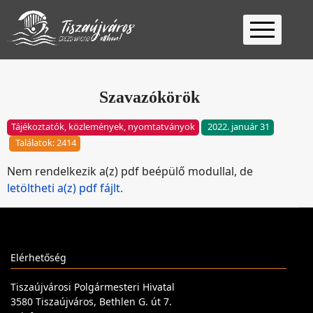
Kezdőlap
Ügyfélfogadás
Szavazókörök
Ügyintézés
Tájékoztatók, közlemények, nyomtatványok
2022. január 31
Választás
Találatok: 2414
2026
Fontos
Nem rendelkezik a(z) pdf beépülő modullal, de
Elérhetőség
letöltheti a(z) pdf fájlt.
Keresés
Elérhetőség
Tiszaújvárosi Polgármesteri Hivatal
3580 Tiszaújváros, Bethlen G. út 7.