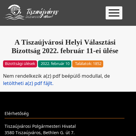
Kezdőlap
Ügyfélfogadás
A Tiszaújvárosi Helyi Választási
Bizottság 2022. február 11-ei ülése
Ügyintézés
Választás
Bizottsági ülések
2022. február 10
Találatok: 1852
2026
Fontos
Nem rendelkezik a(z) pdf beépülő modullal, de
Elérhetőség
letöltheti a(z) pdf fájlt.
Keresés
Elérhetőség
Tiszaújvárosi Polgármesteri Hivatal
3580 Tiszaújváros, Bethlen G. út 7.