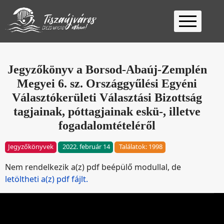
Kezdőlap
Ügyfélfogadás
Jegyzőkönyv a Borsod-Abaúj-Zemplén
Megyei 6. sz. Országgyűlési Egyéni
Ügyintézés
Választókerületi Választási Bizottság
Választás
tagjainak, póttagjainak eskü-, illetve
2026
Fontos
fogadalomtételéről
Elérhetőség
Jegyzőkönyvek
2022. február 14
Találatok: 1998
Keresés
Nem rendelkezik a(z) pdf beépülő modullal, de
letöltheti a(z) pdf fájlt.