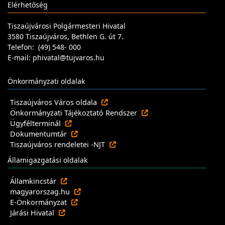
Elérhetőség
Tiszaújvárosi Polgármesteri Hivatal
3580 Tiszaújváros, Bethlen G. út 7.
Telefon: (49) 548- 000
E-mail: phivatal@tujvaros.hu
Önkormányzati oldalak
Tiszaújváros Város oldala
Önkormányzati Tájékoztató Rendszer
Ügyfélterminál
Dokumentumtár
Tiszaújváros rendeletei -NJT
Államigazgatási oldalak
Államkincstár
magyarorszag.hu
E-Önkormányzat
Járási Hivatal