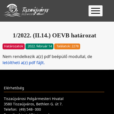
Kezdőlap
Ügyfélfogadás
1/2022. (II.14.) OEVB határozat
Ügyintézés
Határozatok
2022. február 14
Találatok: 2278
Választás
Nem rendelkezik a(z) pdf beépülő modullal, de
2026
Fontos
letöltheti a(z) pdf fájlt.
Elérhetőség
Keresés
Elérhetőség
Tiszaújvárosi Polgármesteri Hivatal
3580 Tiszaújváros, Bethlen G. út 7.
Telefon: (49) 548- 000