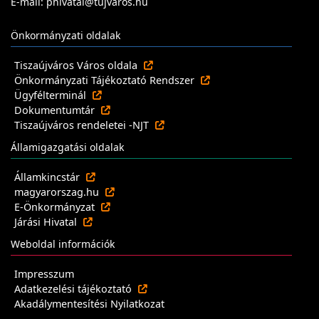
E-mail: phivatal@tujvaros.hu
Önkormányzati oldalak
Tiszaújváros Város oldala
Önkormányzati Tájékoztató Rendszer
Ügyfélterminál
Dokumentumtár
Tiszaújváros rendeletei -NJT
Államigazgatási oldalak
Államkincstár
magyarorszag.hu
E-Önkormányzat
Járási Hivatal
Weboldal információk
Impresszum
Adatkezelési tájékoztató
Akadálymentesítési Nyilatkozat