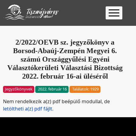
Kezdőlap
Ügyfélfogadás
2/2022/OEVB sz. jegyzőkönyv a
Borsod-Abaúj-Zempén Megyei 6.
Ügyintézés
számú Országgyűlési Egyéni
Választás
Választókerületi Választási Bizottság
2026
Fontos
2022. február 16-ai üléséről
Elérhetőség
Jegyzőkönyvek
2022. február 16
Találatok: 1929
Keresés
Nem rendelkezik a(z) pdf beépülő modullal, de
letöltheti a(z) pdf fájlt.