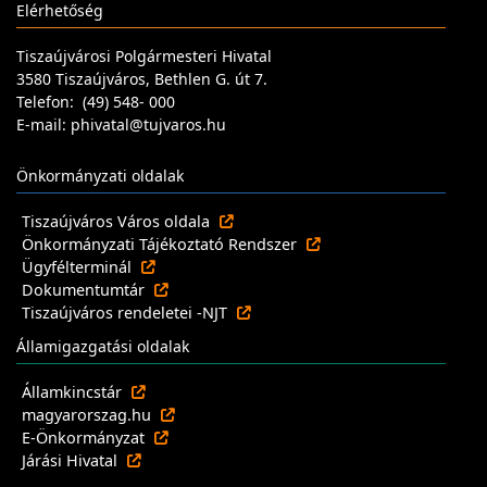
Elérhetőség
Tiszaújvárosi Polgármesteri Hivatal
3580 Tiszaújváros, Bethlen G. út 7.
Telefon: (49) 548- 000
E-mail: phivatal@tujvaros.hu
Önkormányzati oldalak
Tiszaújváros Város oldala
Önkormányzati Tájékoztató Rendszer
Ügyfélterminál
Dokumentumtár
Tiszaújváros rendeletei -NJT
Államigazgatási oldalak
Államkincstár
magyarorszag.hu
E-Önkormányzat
Járási Hivatal