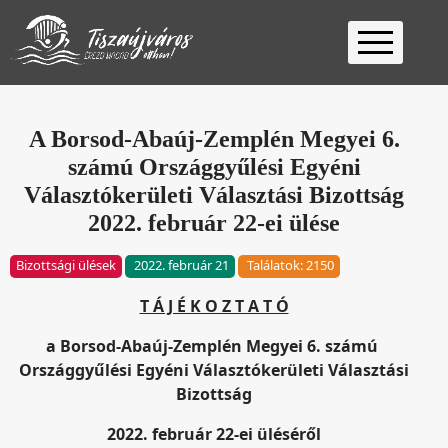
Kezdőlap
Ügyfélfogadás
A Borsod-Abaúj-Zemplén Megyei 6.
számú Országgyűlési Egyéni
Ügyintézés
Választókerületi Választási Bizottság
Választás
2022. február 22-ei ülése
2026
Fontos
Bizottsági ülések
2022. február 21
Találatok: 2150
Elérhetőség
Keresés
T Á J É K O Z T A T Ó
a Borsod-Abaúj-Zemplén Megyei 6. számú
Országgyűlési Egyéni Választókerületi Választási
Bizottság
2022. február 22-ei üléséről