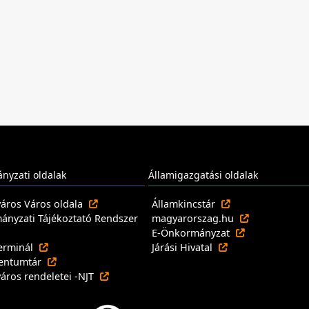
nyzati oldalak
Államigazgatási oldalak
város Város oldala
Államkincstár
nyzati Tájékoztató Rendszer
magyarorszag.hu
E-Önkormányzat
erminál
Járási Hivatal
entumtár
város rendeletei -NJT