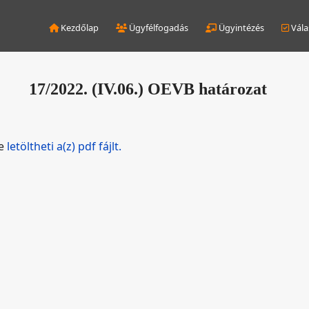
Kezdőlap
Ügyfélfogadás
Ügyintézés
Vála
17/2022. (IV.06.) OEVB határozat
de
letöltheti a(z) pdf fájlt.