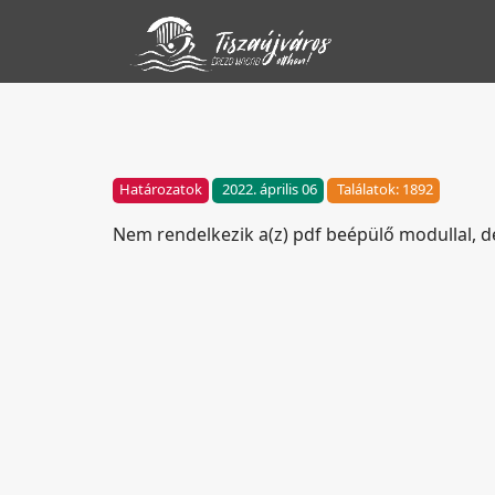
Határozatok
2022. április 06
Találatok: 1892
Nem rendelkezik a(z) pdf beépülő modullal, 