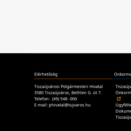
Elérhetőség
Önkormá
Tiszaújvárosi Polgármesteri Hivatal
Tiszaúj
3580 Tiszaújváros, Bethlen G. út 7.
Önkormá
Telefon: (49) 548- 000
E-mail: phivatal@tujvaros.hu
Ügyfélt
Dokum
Tiszaúj