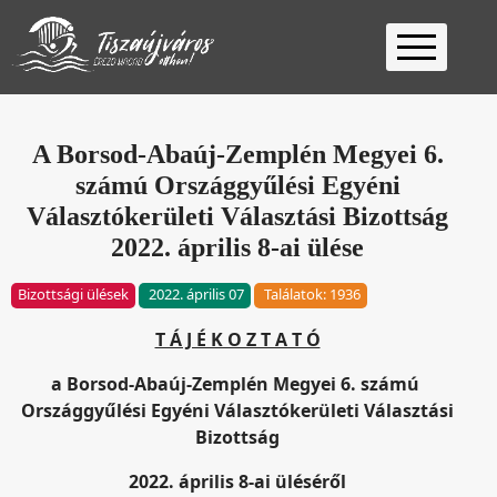
Kezdőlap
Ügyfélfogadás
A Borsod-Abaúj-Zemplén Megyei 6.
számú Országgyűlési Egyéni
Ügyintézés
Választókerületi Választási Bizottság
Választás
2022. április 8-ai ülése
2026
Fontos
Bizottsági ülések
2022. április 07
Találatok: 1936
Elérhetőség
Keresés
T Á J É K O Z T A T Ó
a Borsod-Abaúj-Zemplén Megyei 6. számú
Országgyűlési Egyéni Választókerületi Választási
Bizottság
2022. április 8-ai üléséről