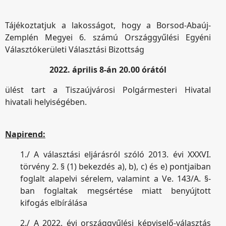
Tájékoztatjuk a lakosságot, hogy a Borsod-Abaúj-
Zemplén Megyei 6. számú Országgyűlési Egyéni
Választókerületi Választási Bizottság
2022. április 8-án 20.00 órától
ülést tart a Tiszaújvárosi Polgármesteri Hivatal
hivatali helyiségében.
Napirend:
1./ A választási eljárásról szóló 2013. évi XXXVI.
törvény 2. § (1) bekezdés a), b), c) és e) pontjaiban
foglalt alapelvi sérelem, valamint a Ve. 143/A. §-
ban foglaltak megsértése miatt benyújtott
kifogás elbírálása
2./ A 2022. évi országgyűlési képviselő-választás