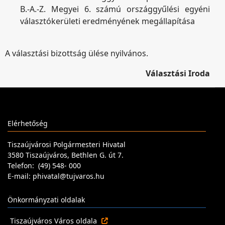
B.-A.-Z. Megyei 6. számú országgyűlési egyéni
választókerületi eredményének megállapítása
A választási bizottság ülése nyilvános.
Választási Iroda
Elérhetőség
Tiszaújvárosi Polgármesteri Hivatal
3580 Tiszaújváros, Bethlen G. út 7.
Telefon: (49) 548- 000
E-mail: phivatal@tujvaros.hu
Önkormányzati oldalak
Tiszaújváros Város oldala