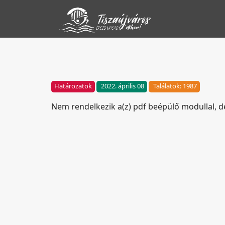
Határozatok
2022. április 08
Találatok: 1987
Nem rendelkezik a(z) pdf beépülő modullal, 