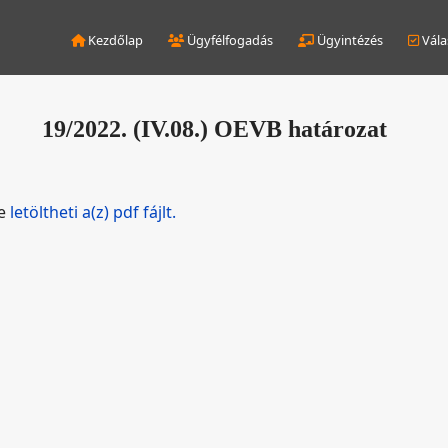
Kezdőlap
Ügyfélfogadás
Ügyintézés
Vála
19/2022. (IV.08.) OEVB határozat
de
letöltheti a(z) pdf fájlt.