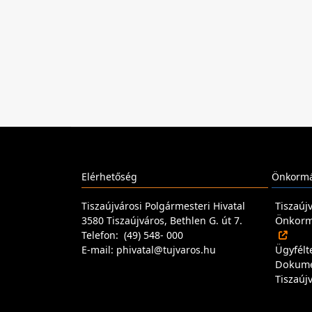
Elérhetőség
Önkormá
Tiszaújvárosi Polgármesteri Hivatal
Tiszaúj
3580 Tiszaújváros, Bethlen G. út 7.
Önkormá
Telefon: (49) 548- 000
E-mail: phivatal@tujvaros.hu
Ügyfélt
Dokum
Tiszaúj