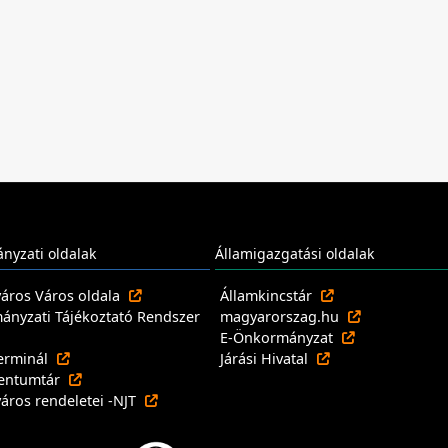
nyzati oldalak
Államigazgatási oldalak
város Város oldala
Államkincstár
nyzati Tájékoztató Rendszer
magyarorszag.hu
E-Önkormányzat
erminál
Járási Hivatal
entumtár
város rendeletei -NJT