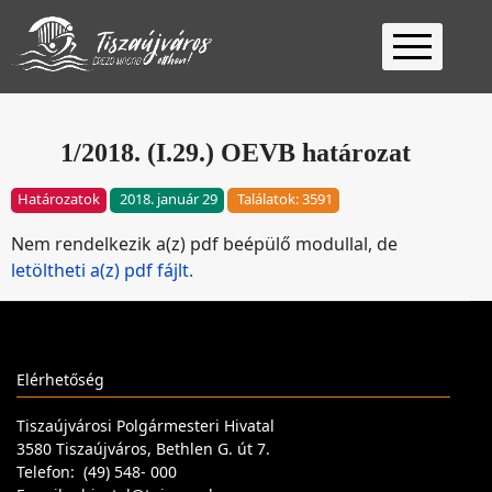
Kezdőlap
Ügyfélfogadás
1/2018. (I.29.) OEVB határozat
Ügyintézés
Határozatok
2018. január 29
Találatok: 3591
Választás
Nem rendelkezik a(z) pdf beépülő modullal, de
2026
Fontos
letöltheti a(z) pdf fájlt.
Elérhetőség
Keresés
Elérhetőség
Tiszaújvárosi Polgármesteri Hivatal
3580 Tiszaújváros, Bethlen G. út 7.
Telefon: (49) 548- 000