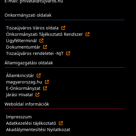
E-mail: phivatal@tujvaros.hu
Önkormányzati oldalak
Tiszaújváros Város oldala
Önkormányzati Tájékoztató Rendszer
Ügyfélterminál
Dokumentumtár
Tiszaújváros rendeletei -NJT
Államigazgatási oldalak
Államkincstár
magyarorszag.hu
E-Önkormányzat
Járási Hivatal
Weboldal információk
Impresszum
Adatkezelési tájékoztató
Akadálymentesítési Nyilatkozat