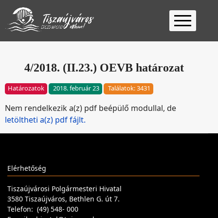
Kezdőlap
Ügyfélfogadás
4/2018. (II.23.) OEVB határozat
Ügyintézés
Határozatok
2018. február 23
Találatok: 3431
Választás
Nem rendelkezik a(z) pdf beépülő modullal, de
2026
Fontos
letöltheti a(z) pdf fájlt.
Elérhetőség
Keresés
Elérhetőség
Tiszaújvárosi Polgármesteri Hivatal
3580 Tiszaújváros, Bethlen G. út 7.
Telefon: (49) 548- 000