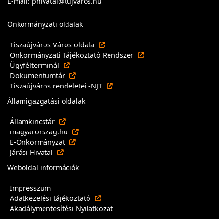
E-mail: phivatal@tujvaros.hu
Önkormányzati oldalak
Tiszaújváros Város oldala
Önkormányzati Tájékoztató Rendszer
Ügyfélterminál
Dokumentumtár
Tiszaújváros rendeletei -NJT
Államigazgatási oldalak
Államkincstár
magyarorszag.hu
E-Önkormányzat
Járási Hivatal
Weboldal információk
Impresszum
Adatkezelési tájékoztató
Akadálymentesítési Nyilatkozat