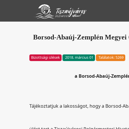
Borsod-Abaúj-Zemplén Megyei 6.
Bizottsági ülések
2018. március 01
Találatok: 5269
a Borsod-Abaúj-Zemplén
Tájékoztatjuk a lakosságot, hogy a Borsod-Ab