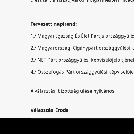
ülést tart a Tiszaújvárosi Polgármesteri Hivata
Tervezett napirend:
1./ Magyar Igazság És Élet Pártja országgyűlés
2./ Magyarországi Cigánypárt országgyűlési ké
3./ NET Párt országgyűlési képviselőjelöltjéne
4./ Összefogás Párt országgyűlési képviselője
A választási bizottság ülése nyilvános.
Választási Iroda