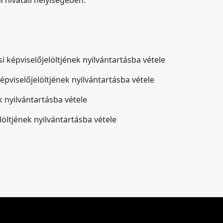
l hivatali helyiségében.
i képviselőjelöltjének nyilvántartásba vétele
pviselőjelöltjének nyilvántartásba vétele
k nyilvántartásba vétele
löltjének nyilvántartásba vétele