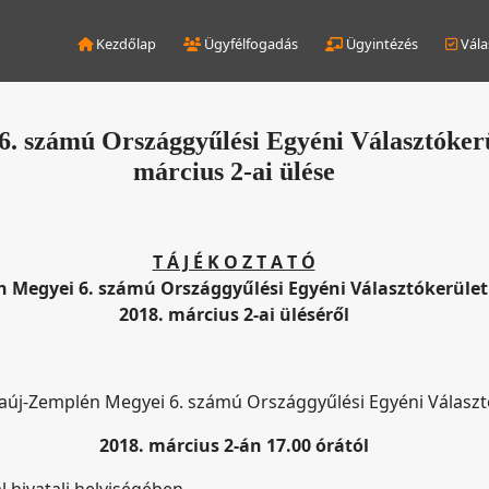
Kezdőlap
Ügyfélfogadás
Ügyintézés
Vála
 számú Országgyűlési Egyéni Választókerüle
március 2-ai ülése
T Á J É K O Z T A T Ó
 Megyei 6. számú Országgyűlési Egyéni Választókerületi
2018. március 2-ai üléséről
aúj-Zemplén Megyei 6. számú Országgyűlési Egyéni Választó
2018. március 2-án 17.00 órától