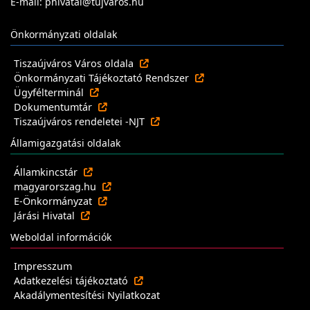
E-mail: phivatal@tujvaros.hu
Önkormányzati oldalak
Tiszaújváros Város oldala
Önkormányzati Tájékoztató Rendszer
Ügyfélterminál
Dokumentumtár
Tiszaújváros rendeletei -NJT
Államigazgatási oldalak
Államkincstár
magyarorszag.hu
E-Önkormányzat
Járási Hivatal
Weboldal információk
Impresszum
Adatkezelési tájékoztató
Akadálymentesítési Nyilatkozat