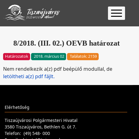
Kezdőlap
Ügyfélfogadás
8/2018. (III. 02.) OEVB határozat
Ügyintézés
Határozatok
2018. március 02
Találatok: 2159
Választás
Nem rendelkezik a(z) pdf beépülő modullal, de
2026
Fontos
letöltheti a(z) pdf fájlt.
Elérhetőség
Keresés
Elérhetőség
Tiszaújvárosi Polgármesteri Hivatal
3580 Tiszaújváros, Bethlen G. út 7.
Telefon: (49) 548- 000