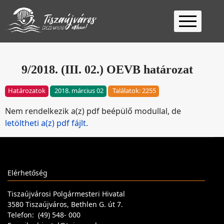
Kezdőlap
Ügyfélfogadás
9/2018. (III. 02.) OEVB határozat
Ügyintézés
Határozatok
2018. március 02
Találatok: 2255
Választás
Nem rendelkezik a(z) pdf beépülő modullal, de
2026
Fontos
letöltheti a(z) pdf fájlt.
Elérhetőség
Keresés
Elérhetőség
Tiszaújvárosi Polgármesteri Hivatal
3580 Tiszaújváros, Bethlen G. út 7.
Telefon: (49) 548- 000