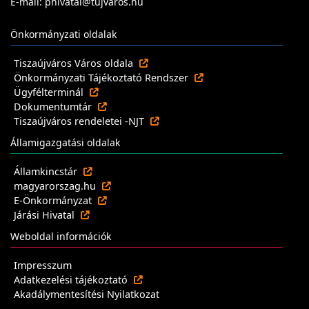
E-mail: phivatal@tujvaros.hu
Önkormányzati oldalak
Tiszaújváros Város oldala
Önkormányzati Tájékoztató Rendszer
Ügyfélterminál
Dokumentumtár
Tiszaújváros rendeletei -NJT
Államigazgatási oldalak
Államkincstár
magyarorszag.hu
E-Önkormányzat
Járási Hivatal
Weboldal információk
Impresszum
Adatkezelési tájékoztató
Akadálymentesítési Nyilatkozat