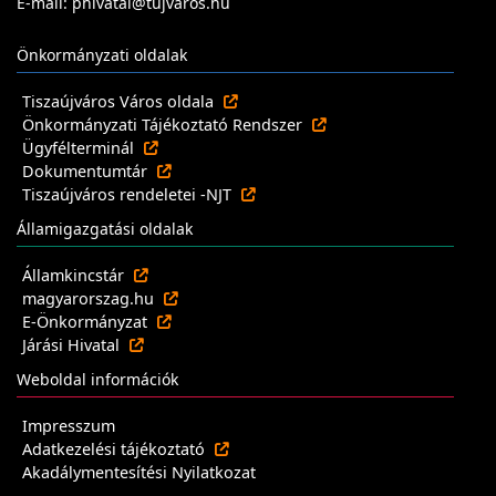
E-mail: phivatal@tujvaros.hu
Önkormányzati oldalak
Tiszaújváros Város oldala
Önkormányzati Tájékoztató Rendszer
Ügyfélterminál
Dokumentumtár
Tiszaújváros rendeletei -NJT
Államigazgatási oldalak
Államkincstár
magyarorszag.hu
E-Önkormányzat
Járási Hivatal
Weboldal információk
Impresszum
Adatkezelési tájékoztató
Akadálymentesítési Nyilatkozat