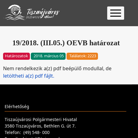
Kezdőlap
Ügyfélfogadás
19/2018. (III.05.) OEVB határozat
Ügyintézés
Határozatok
2018. március 05
Találatok: 2223
Választás
Nem rendelkezik a(z) pdf beépülő modullal, de
2026
Fontos
letöltheti a(z) pdf fájlt.
Elérhetőség
Keresés
Elérhetőség
Tiszaújvárosi Polgármesteri Hivatal
3580 Tiszaújváros, Bethlen G. út 7.
Telefon: (49) 548- 000