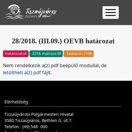
Kezdőlap
Ügyfélfogadás
28/2018. (III.09.) OEVB határozat
Ügyintézés
Határozatok
2018. március 09
Találatok: 2188
Választás
Nem rendelkezik a(z) pdf beépülő modullal, de
2026
Fontos
letöltheti a(z) pdf fájlt.
Elérhetőség
Keresés
Elérhetőség
Tiszaújvárosi Polgármesteri Hivatal
3580 Tiszaújváros, Bethlen G. út 7.
Telefon: (49) 548- 000