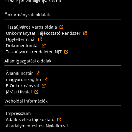
E-mail: phivatal@tujvaros.hu
Önkormányzati oldalak
Tiszaújváros Város oldala
Önkormányzati Tájékoztató Rendszer
Ügyfélterminál
Dokumentumtár
Tiszaújváros rendeletei -NJT
Államigazgatási oldalak
Államkincstár
magyarorszag.hu
E-Önkormányzat
Járási Hivatal
Weboldal információk
Impresszum
Adatkezelési tájékoztató
Akadálymentesítési Nyilatkozat