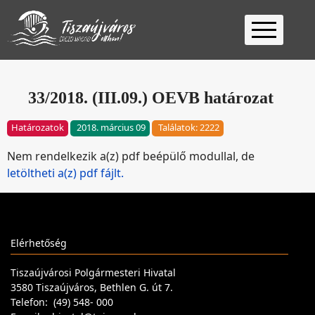
Kezdőlap
Ügyfélfogadás
33/2018. (III.09.) OEVB határozat
Ügyintézés
Határozatok
2018. március 09
Találatok: 2222
Választás
Nem rendelkezik a(z) pdf beépülő modullal, de
2026
Fontos
letöltheti a(z) pdf fájlt.
Elérhetőség
Keresés
Elérhetőség
Tiszaújvárosi Polgármesteri Hivatal
3580 Tiszaújváros, Bethlen G. út 7.
Telefon: (49) 548- 000