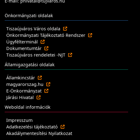
E-mail: phivatal@tujvaros.hu
Önkormányzati oldalak
Tiszaújváros Város oldala
Önkormányzati Tájékoztató Rendszer
Ügyfélterminál
Dokumentumtár
Tiszaújváros rendeletei -NJT
Államigazgatási oldalak
Államkincstár
magyarorszag.hu
E-Önkormányzat
Járási Hivatal
Weboldal információk
Impresszum
Adatkezelési tájékoztató
Akadálymentesítési Nyilatkozat