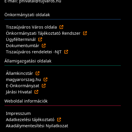
E-mail: phivatal@tujvaros.hu
Önkormányzati oldalak
Tiszaújváros Város oldala
Önkormányzati Tájékoztató Rendszer
Ügyfélterminál
Dokumentumtár
Tiszaújváros rendeletei -NJT
Államigazgatási oldalak
Államkincstár
magyarorszag.hu
E-Önkormányzat
Járási Hivatal
Weboldal információk
Impresszum
Adatkezelési tájékoztató
Akadálymentesítési Nyilatkozat