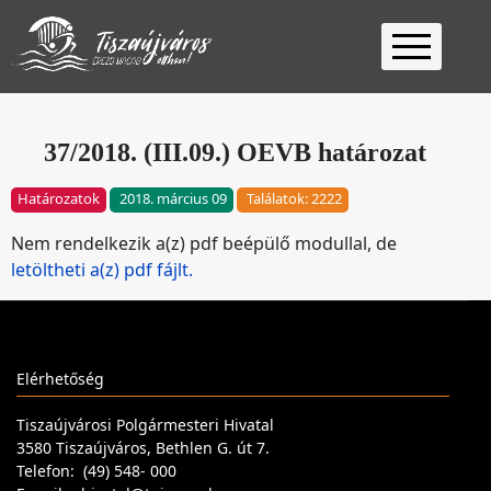
Kezdőlap
Ügyfélfogadás
37/2018. (III.09.) OEVB határozat
Ügyintézés
Határozatok
2018. március 09
Találatok: 2222
Választás
Nem rendelkezik a(z) pdf beépülő modullal, de
2026
Fontos
letöltheti a(z) pdf fájlt.
Elérhetőség
Keresés
Elérhetőség
Tiszaújvárosi Polgármesteri Hivatal
3580 Tiszaújváros, Bethlen G. út 7.
Telefon: (49) 548- 000