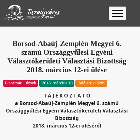
Kezdőlap
Ügyfélfogadás
Borsod-Abaúj-Zemplén Megyei 6.
számú Országgyűlési Egyéni
Ügyintézés
Választókerületi Választási Bizottság
Választás
2018. március 12-ei ülése
2026
Fontos
Bizottsági ülések
2018. március 10
Találatok: 5289
Elérhetőség
Keresés
T Á J É K O Z T A T Ó
a Borsod-Abaúj-Zemplén Megyei 6. számú
Országgyűlési Egyéni Választókerületi Választási
Bizottság
2018. március 12-ei üléséről