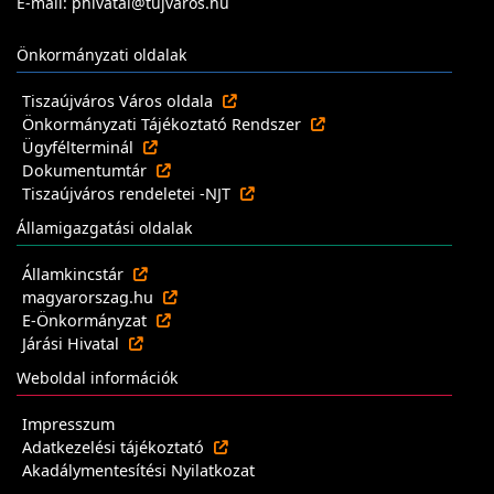
E-mail: phivatal@tujvaros.hu
Önkormányzati oldalak
Tiszaújváros Város oldala
Önkormányzati Tájékoztató Rendszer
Ügyfélterminál
Dokumentumtár
Tiszaújváros rendeletei -NJT
Államigazgatási oldalak
Államkincstár
magyarorszag.hu
E-Önkormányzat
Járási Hivatal
Weboldal információk
Impresszum
Adatkezelési tájékoztató
Akadálymentesítési Nyilatkozat