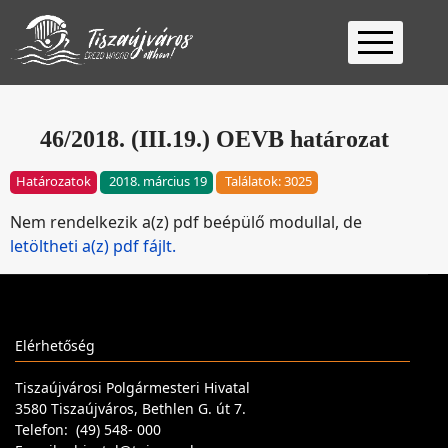
Kezdőlap
Ügyfélfogadás
46/2018. (III.19.) OEVB határozat
Ügyintézés
Határozatok
2018. március 19
Találatok: 3025
Választás
Nem rendelkezik a(z) pdf beépülő modullal, de
2026
Fontos
letöltheti a(z) pdf fájlt.
Elérhetőség
Keresés
Elérhetőség
Tiszaújvárosi Polgármesteri Hivatal
3580 Tiszaújváros, Bethlen G. út 7.
Telefon: (49) 548- 000