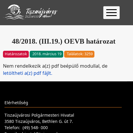
Kezdőlap
Ügyfélfogadás
48/2018. (III.19.) OEVB határozat
Ügyintézés
Határozatok
2018. március 19
Találatok: 3259
Választás
Nem rendelkezik a(z) pdf beépülő modullal, de
2026
Fontos
letöltheti a(z) pdf fájlt.
Elérhetőség
Keresés
Elérhetőség
Tiszaújvárosi Polgármesteri Hivatal
3580 Tiszaújváros, Bethlen G. út 7.
Telefon: (49) 548- 000