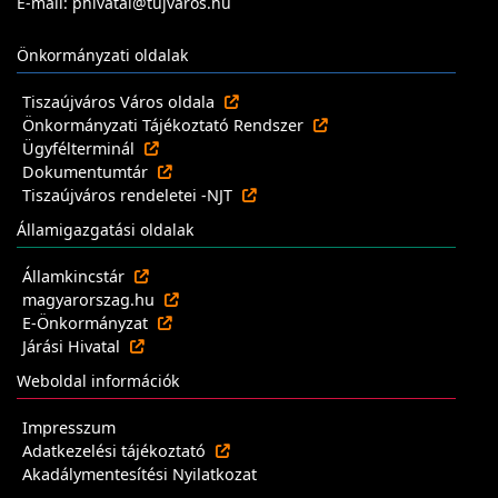
E-mail: phivatal@tujvaros.hu
Önkormányzati oldalak
Tiszaújváros Város oldala
Önkormányzati Tájékoztató Rendszer
Ügyfélterminál
Dokumentumtár
Tiszaújváros rendeletei -NJT
Államigazgatási oldalak
Államkincstár
magyarorszag.hu
E-Önkormányzat
Járási Hivatal
Weboldal információk
Impresszum
Adatkezelési tájékoztató
Akadálymentesítési Nyilatkozat