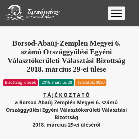
Kezdőlap
Ügyfélfogadás
Borsod-Abaúj-Zemplén Megyei 6.
számú Országgyűlési Egyéni
Ügyintézés
Választókerületi Választási Bizottság
Választás
2018. március 29-ei ülése
2026
Fontos
Bizottsági ülések
2018. március 28
Találatok: 3930
Elérhetőség
Keresés
T Á J É K O Z T A T Ó
a Borsod-Abaúj-Zemplén Megyei 6. számú
Országgyűlési Egyéni Választókerületi Választási
Bizottság
2018. március 29-ei üléséről