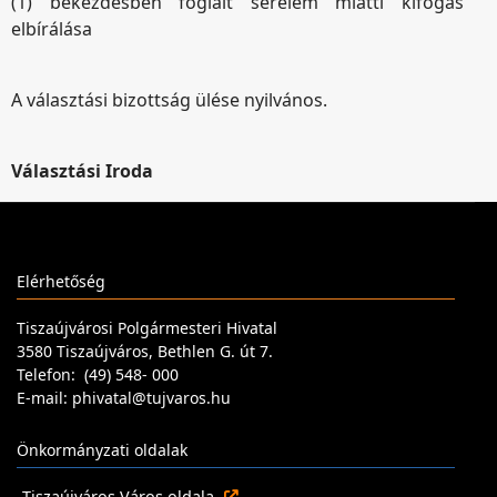
(1) bekezdésben foglalt sérelem miatti kifogás
elbírálása
A választási bizottság ülése nyilvános.
Választási Iroda
Elérhetőség
Tiszaújvárosi Polgármesteri Hivatal
3580 Tiszaújváros, Bethlen G. út 7.
Telefon: (49) 548- 000
E-mail: phivatal@tujvaros.hu
Önkormányzati oldalak
Tiszaújváros Város oldala