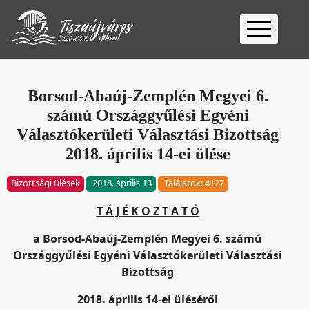
Kezdőlap
Ügyfélfogadás
Borsod-Abaúj-Zemplén Megyei 6.
számú Országgyűlési Egyéni
Ügyintézés
Választókerületi Választási Bizottság
Választás
2018. április 14-ei ülése
2026
Fontos
Bizottsági ülések
2018. április 13
Találatok: 4127
Elérhetőség
Keresés
T Á J É K O Z T A T Ó
a Borsod-Abaúj-Zemplén Megyei 6. számú
Országgyűlési Egyéni Választókerületi Választási
Bizottság
2018. április 14-ei üléséről