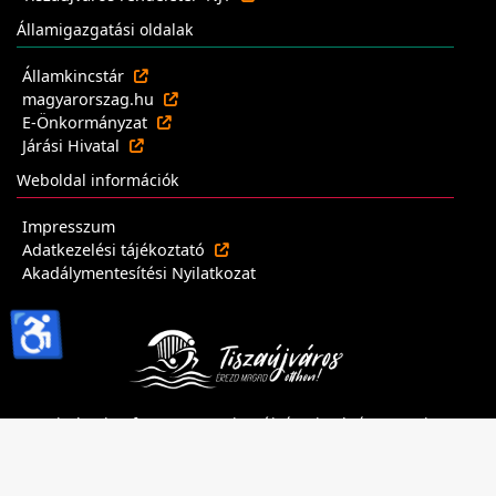
Államigazgatási oldalak
Államkincstár
magyarorszag.hu
E-Önkormányzat
Járási Hivatal
Weboldal információk
Impresszum
Adatkezelési tájékoztató
Akadálymentesítési Nyilatkozat
♿
Minden jog fenntartva - Tiszaújvárosi Polgármesteri
Hivatal